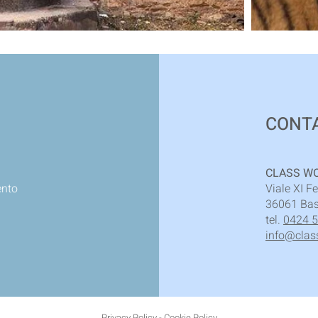
CONTA
CLASS WO
ento
Viale XI F
36061 Bas
tel.
0424 
info@class
Privacy Policy
-
Cookie Policy