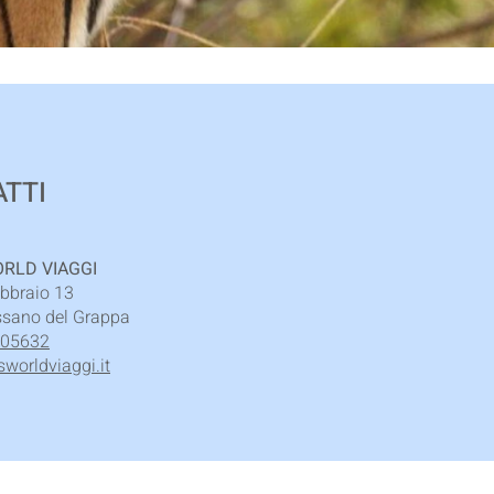
TTI
RLD VIAGGI
ebbraio 13
sano del Grappa
505632
worldviaggi.it