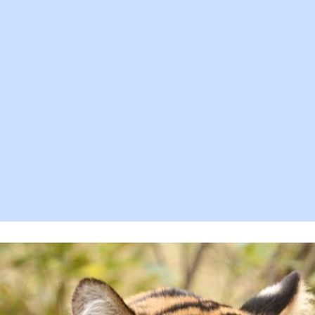
destinazioni e le strutture da
consigliare è la maggiore garanzia
che possiamo darti.